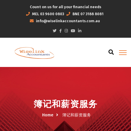
Count on us for all your financial needs
MEL
03 9600 0803
BNE
07 3188 8081
info@wiselinkaccountants.com.au
簿记和薪资服务
Home
簿记和薪资服务