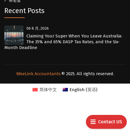
养老金
Recent Posts
06 8 月, 2026
Claiming Your Super When You Leave Australia:
The 35% and 65% DASP Tax Rates, and the Six-
Month Deadline
WiseLink Accountants
© 2025. All rights reserved.
简体中文
English
(
英语
)
Contact US