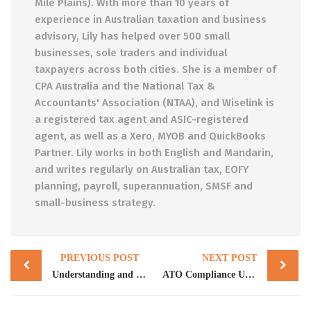
Mile Plains). With more than 10 years of
experience in Australian taxation and business
advisory, Lily has helped over 500 small
businesses, sole traders and individual
taxpayers across both cities. She is a member of
CPA Australia and the National Tax &
Accountants' Association (NTAA), and Wiselink is
a registered tax agent and ASIC-registered
agent, as well as a Xero, MYOB and QuickBooks
Partner. Lily works in both English and Mandarin,
and writes regularly on Australian tax, EOFY
planning, payroll, superannuation, SMSF and
small-business strategy.
Post
PREVIOUS POST
NEXT POST
navigation
Understanding and Managing PAYG Instalments for Self – Managed Super Funds (SMSFs)
ATO Compliance Updates for Business and Individuals