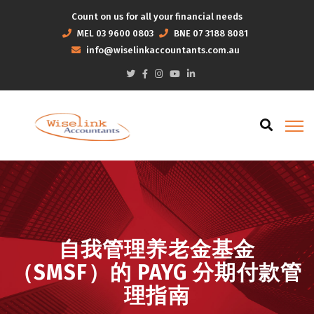
Count on us for all your financial needs
MEL
03 9600 0803
BNE
07 3188 8081
info@wiselinkaccountants.com.au
自我管理养老金基金
（SMSF）的 PAYG 分期付款管
理指南