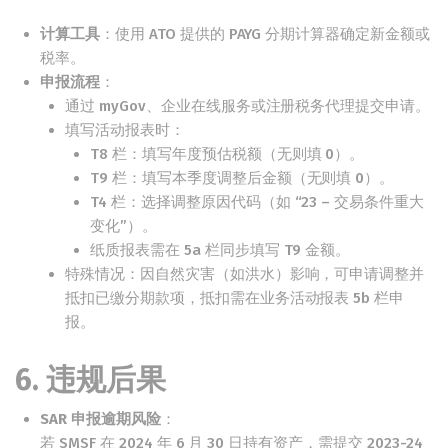
计算工具
：使用 ATO 提供的 PAYG 分期计算器确定新金额或
税率。
申报流程
：
通过 myGov、企业在线服务或注册税务代理提交申请。
填写活动报表时：
T8 栏：填写年度预估税额（无则填 0）。
T9 栏：填写本季度调整后金额（无则填 0）。
T4 栏：选择调整原因代码（如 “23 – 交易条件重大
变化”）。
纸质报表需在 5a 栏同步填写 T9 金额。
特殊情况：因自然灾害（如洪水）影响，可申请调整并
抵扣已缴分期款项，抵扣需在业务活动报表 5b 栏申
报。
6. 违规后果
SAR
申报逾期风险
：
若 SMSF 在 2024 年 6 月 30 日持有资产，需提交 2023-24