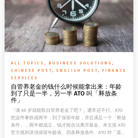
ALL TOPICS
,
BUSINESS SOLUTIONS
,
CHINESE POST
,
ENGLISH POST
,
FINANCE
SERVICES
自管养老金的钱什么时候能拿出来：年龄
到了只是一半，另一半 ATO 叫「释放条
件」
「满 60 岁就能取自管养老金了吧？」通常还不行。ATO
把这件事拆成两半：到了保留年龄，并且满足一个「释放
条件」，两半都成立，钱才能合法离开基金。本文按 ATO
官方规则讲清保留年龄表、四条释放条件、ATO 对「退