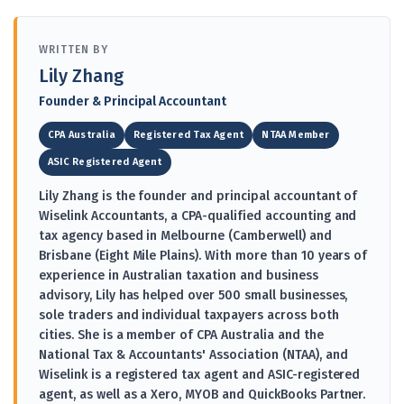
WRITTEN BY
Lily Zhang
Founder & Principal Accountant
CPA Australia
Registered Tax Agent
NTAA Member
ASIC Registered Agent
Lily Zhang is the founder and principal accountant of
Wiselink Accountants, a CPA-qualified accounting and
tax agency based in Melbourne (Camberwell) and
Brisbane (Eight Mile Plains). With more than 10 years of
experience in Australian taxation and business
advisory, Lily has helped over 500 small businesses,
sole traders and individual taxpayers across both
cities. She is a member of CPA Australia and the
National Tax & Accountants' Association (NTAA), and
Wiselink is a registered tax agent and ASIC-registered
agent, as well as a Xero, MYOB and QuickBooks Partner.