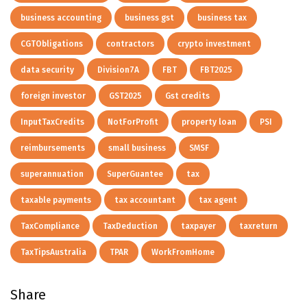
business accounting
business gst
business tax
CGTObligations
contractors
crypto investment
data security
Division7A
FBT
FBT2025
foreign investor
GST2025
Gst credits
InputTaxCredits
NotForProfit
property loan
PSI
reimbursements
small business
SMSF
superannuation
SuperGuantee
tax
taxable payments
tax accountant
tax agent
TaxCompliance
TaxDeduction
taxpayer
taxreturn
TaxTipsAustralia
TPAR
WorkFromHome
Share