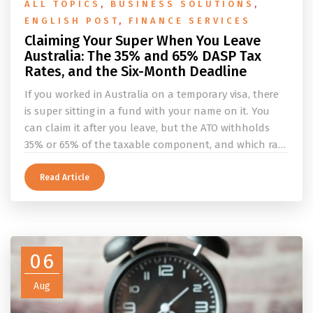
ALL TOPICS
,
BUSINESS SOLUTIONS
,
ENGLISH POST
,
FINANCE SERVICES
Claiming Your Super When You Leave
Australia: The 35% and 65% DASP Tax
Rates, and the Six-Month Deadline
If you worked in Australia on a temporary visa, there
is super sitting in a fund with your name on it. You
can claim it after you leave, but the ATO withholds
35% or 65% of the taxable component, and which rate
applies depends on whether you ever held a working
holiday maker visa. This guide covers the eligibility
Read Article
conditions, the DASP tax rate table, the six-month
rule that moves your money to the ATO, and what to
do before you fly.
06
Aug