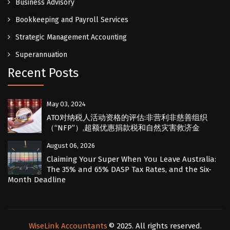
Business Advisory
Bookkeeping and Payroll Services
Strategic Management Accounting
Superannuation
Recent Posts
May 03, 2024
ATO对纳税人活动资格的评估:非营利非慈善组织
（“NFP”）,超额优惠捐款税和自然灾害救济金
August 06, 2026
Claiming Your Super When You Leave Australia:
The 35% and 65% DASP Tax Rates, and the Six-
Month Deadline
WiseLink Accountants
© 2025. All rights reserved.