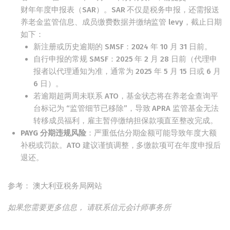
财年年度申报表（SAR）。SAR 不仅是税务申报，还需报送
养老金监管信息、成员缴费数据并缴纳监管 levy，截止日期
如下：
新注册或历史逾期的 SMSF：2024 年 10 月 31 日前。
自行申报的常规 SMSF：2025 年 2 月 28 日前（代理申
报者以代理通知为准，通常为 2025 年 5 月 15 日或 6 月
6 日）。
若逾期超两周未联系 ATO，基金状态将在养老金查询平
台标记为 “监管细节已移除”，导致 APRA 监管基金无法
转移成员福利，雇主暂停缴纳担保款项直至整改完成。
PAYG
分期违规风险
：严重低估分期金额可能导致年度大额
补税或罚款。ATO 建议谨慎调整，多缴款项可在年度申报后
退还。
参考： 澳大利亚税务局网站
如果您需要更多信息， 请联系信元会计师事务所