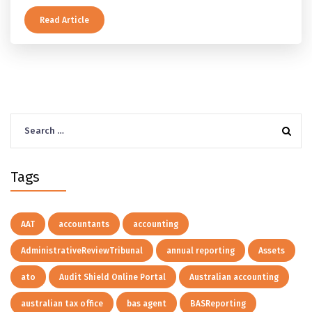
休」的两档定义、一次性提取与养老金流的差别、60 岁
及以上的预扣税率，以及提前取钱在成员端与受托人端各
Read Article
自的后果。
Search
for:
Tags
AAT
accountants
accounting
AdministrativeReviewTribunal
annual reporting
Assets
ato
Audit Shield Online Portal
Australian accounting
australian tax office
bas agent
BASReporting