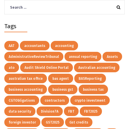
Search
for:
Tags
AAT
accountants
accounting
AdministrativeReviewTribunal
annual reporting
Assets
ato
Audit Shield Online Portal
Australian accounting
australian tax office
bas agent
BASReporting
business accounting
business gst
business tax
CGTObligations
contractors
crypto investment
data security
Division7A
FBT
FBT2025
foreign investor
GST2025
Gst credits