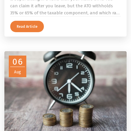
can claim it after you leave, but the ATO withholds
35% or 65% of the taxable component, and which rate
applies depends on whether you ever held a working
holiday maker visa. This guide covers the eligibility
Read Article
conditions, the DASP tax rate table, the six-month
rule that moves your money to the ATO, and what to
do before you fly.
06
Aug