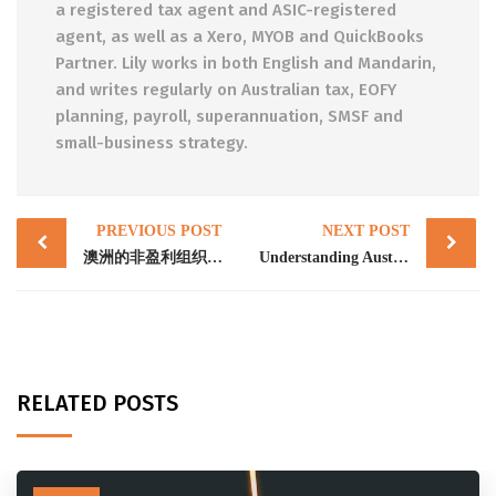
a registered tax agent and ASIC-registered
agent, as well as a Xero, MYOB and QuickBooks
Partner. Lily works in both English and Mandarin,
and writes regularly on Australian tax, EOFY
planning, payroll, superannuation, SMSF and
small-business strategy.
Post
PREVIOUS POST
NEXT POST
navigation
澳洲的非盈利组织以及相关的税务问题
Understanding Australia’s Not-for-Profit Organization
RELATED POSTS