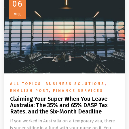
06
Aug
ALL TOPICS
,
BUSINESS SOLUTIONS
,
ENGLISH POST
,
FINANCE SERVICES
Claiming Your Super When You Leave
Australia: The 35% and 65% DASP Tax
Rates, and the Six-Month Deadline
If you worked in Australia on a temporary visa, there
is super sitting in a fund with your name on it. You