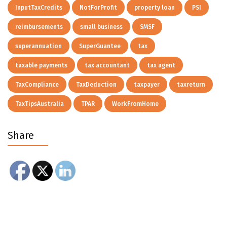
InputTaxCredits
NotForProfit
property loan
PSI
reimbursements
small business
SMSF
superannuation
SuperGuantee
tax
taxable payments
tax accountant
tax agent
TaxCompliance
TaxDeduction
taxpayer
taxreturn
TaxTipsAustralia
TPAR
WorkFromHome
Share