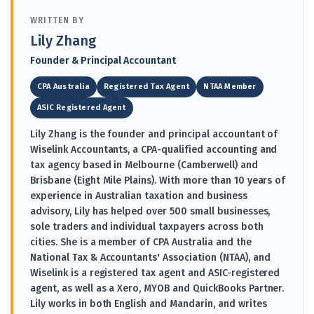
WRITTEN BY
Lily Zhang
Founder & Principal Accountant
CPA Australia
Registered Tax Agent
NTAA Member
ASIC Registered Agent
Lily Zhang is the founder and principal accountant of
Wiselink Accountants, a CPA-qualified accounting and
tax agency based in Melbourne (Camberwell) and
Brisbane (Eight Mile Plains). With more than 10 years of
experience in Australian taxation and business
advisory, Lily has helped over 500 small businesses,
sole traders and individual taxpayers across both
cities. She is a member of CPA Australia and the
National Tax & Accountants' Association (NTAA), and
Wiselink is a registered tax agent and ASIC-registered
agent, as well as a Xero, MYOB and QuickBooks Partner.
Lily works in both English and Mandarin, and writes