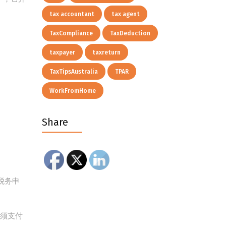
tax accountant
tax agent
TaxCompliance
TaxDeduction
taxpayer
taxreturn
TaxTipsAustralia
TPAR
WorkFromHome
Share
税务申
必须支付