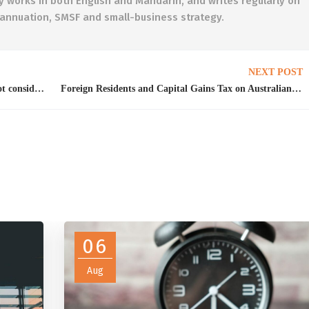
y works in both English and Mandarin, and writes regularly on
erannuation, SMSF and small-business strategy.
NEXT POST
Withdrawal and contribution due to divorce not considered ‘special circumstances’ regarding excess super contributions
Foreign Residents and Capital Gains Tax on Australian Property: What You Need to Know
06
Aug