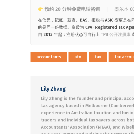
预约 20 分钟免费电话咨询
｜ 墨尔本
0
在信元，记账、薪资、BAS、报税与 ASIC 变
的是同一份数据。资质为 CPA · Registered Tax Agent · A
自 2013 年起；注册状态可自行上
TPB 公开注册库
accountants
ato
tax
tax accou
Lily Zhang
Lily Zhang is the founder and principal acc
tax agency based in Melbourne (Camberwell)
experience in Australian taxation and busin
traders and individual taxpayers across bot
Accountants' Association (NTAA), and Wiseli