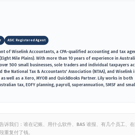
r
ASIC Registered Agent
ant of Wiselink Accountants, a CPA-qualified accounting and tax age
ight Mile Plains). With more than 10 years of experience in Austral
 over 500 small businesses, sole traders and individual taxpayers a
d the National Tax & Accountants' Association (NTAA), and Wiselink i
 as well as a Xero, MYOB and QuickBooks Partner. Lily works in both
ustralian tax, EOFY planning, payroll, superannuation, SMSF and smal
告诉我们：谁在记账、用什么软件、BAS 谁报、有几个员工、在
段重复付了钱。