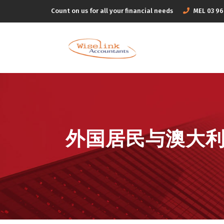
Count on us for all your financial needs
MEL
03 9
外国居民与澳大