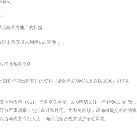
更通知。
民：
票或商业房地产的权益，
，
分期出售安排来利用CGT豁免，
来履行其税务义务。
分期出售安排的资料（请参考ATO网站上的TA 2008/19和TA
本利得税（CGT）义务至关重要。ATO密切关注一些避免CGT的做
导致严重后果，包括审计和处罚。为避免麻烦，请确保提交准确的税
议咨询税务专业人士，确保完全合规并减少潜在风险。