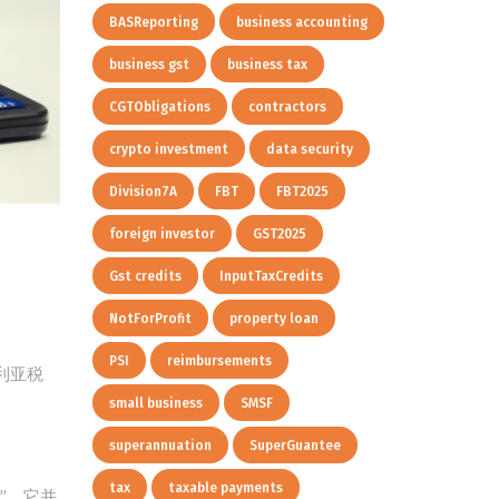
BASReporting
business accounting
business gst
business tax
CGTObligations
contractors
crypto investment
data security
Division7A
FBT
FBT2025
foreign investor
GST2025
Gst credits
InputTaxCredits
NotForProfit
property loan
PSI
reimbursements
利亚税
small business
SMSF
superannuation
SuperGuantee
tax
taxable payments
”，它并