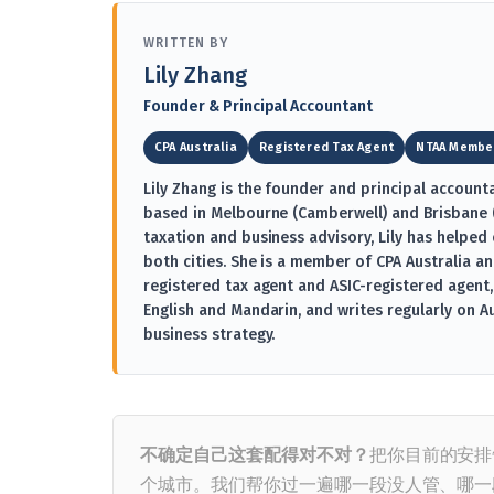
WRITTEN BY
Lily Zhang
Founder & Principal Accountant
CPA Australia
Registered Tax Agent
NTAA Membe
Lily Zhang is the founder and principal account
based in Melbourne (Camberwell) and Brisbane (E
taxation and business advisory, Lily has helped
both cities. She is a member of CPA Australia an
registered tax agent and ASIC-registered agent,
English and Mandarin, and writes regularly on A
business strategy.
不确定自己这套配得对不对？
把你目前的安排
个城市。我们帮你过一遍哪一段没人管、哪一