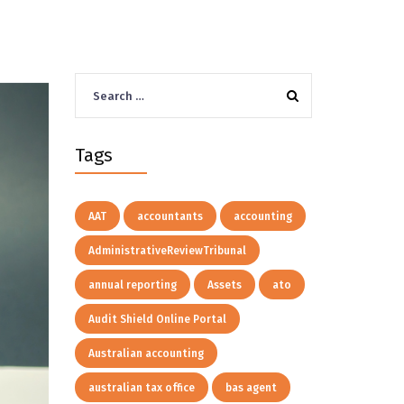
Search
for:
Tags
AAT
accountants
accounting
AdministrativeReviewTribunal
annual reporting
Assets
ato
Audit Shield Online Portal
Australian accounting
australian tax office
bas agent