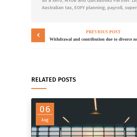
as a Xero, MYOB and QuickBooks Partner. Lil
Australian tax, EOFY planning, payroll, sup
Post
PREVIOUS POST
navigation
RELATED POSTS
06
Aug