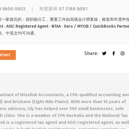
3 9600 0803
｜
布里斯班
07 3188 8081
更是在同一家做完的：按职能分工，重要工作由高级会计师复核，账套和年度申
SIC Registered Agent · NTAA · Xero / MYOB / QuickBooks Partn
查。中英文均可沟通。
Share:
ntant
ountant of Wiselink Accountants, a CPA-qualified accounting an
 and Brisbane (Eight Mile Plains). With more than 10 years of
ess advisory, Lily has helped over 500 small businesses, sole
h cities. She is a member of CPA Australia and the National Tax
nk is a registered tax agent and ASIC-registered agent, as wel