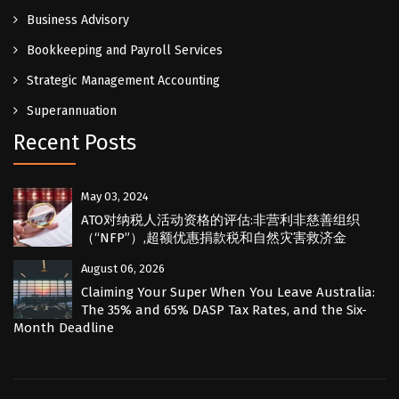
Business Advisory
Bookkeeping and Payroll Services
Strategic Management Accounting
Superannuation
Recent Posts
May 03, 2024
ATO对纳税人活动资格的评估:非营利非慈善组织
（“NFP”）,超额优惠捐款税和自然灾害救济金
August 06, 2026
Claiming Your Super When You Leave Australia:
The 35% and 65% DASP Tax Rates, and the Six-
Month Deadline