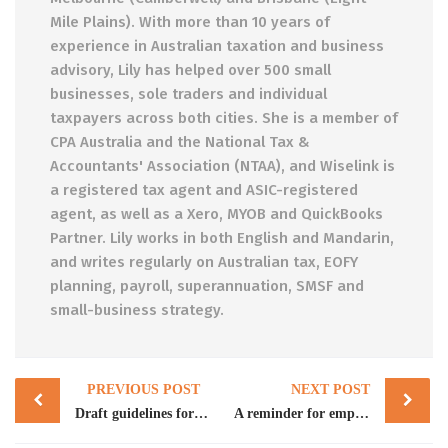
Mile Plains). With more than 10 years of
experience in Australian taxation and business
advisory, Lily has helped over 500 small
businesses, sole traders and individual
taxpayers across both cities. She is a member of
CPA Australia and the National Tax &
Accountants' Association (NTAA), and Wiselink is
a registered tax agent and ASIC-registered
agent, as well as a Xero, MYOB and QuickBooks
Partner. Lily works in both English and Mandarin,
and writes regularly on Australian tax, EOFY
planning, payroll, superannuation, SMSF and
small-business strategy.
Post
PREVIOUS POST
NEXT POST
navigation
Draft guidelines for community charities operating as DGRs
A reminder for employers from ATO: Pay SG contributions on time and in full