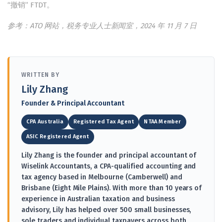
“撤销” FTDT。
参考：ATO
网站，税务专业人士新闻室，2024
年 11
月 7
日
WRITTEN BY
Lily Zhang
Founder & Principal Accountant
CPA Australia
Registered Tax Agent
NTAA Member
ASIC Registered Agent
Lily Zhang is the founder and principal accountant of
Wiselink Accountants, a CPA-qualified accounting and
tax agency based in Melbourne (Camberwell) and
Brisbane (Eight Mile Plains). With more than 10 years of
experience in Australian taxation and business
advisory, Lily has helped over 500 small businesses,
sole traders and individual taxpayers across both