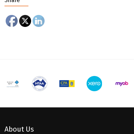
Share
About Us