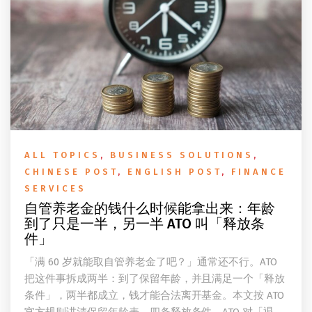
ALL TOPICS
,
BUSINESS SOLUTIONS
,
CHINESE POST
,
ENGLISH POST
,
FINANCE
SERVICES
自管养老金的钱什么时候能拿出来：年龄
到了只是一半，另一半 ATO 叫「释放条
件」
「满 60 岁就能取自管养老金了吧？」通常还不行。ATO
把这件事拆成两半：到了保留年龄，并且满足一个「释放
条件」，两半都成立，钱才能合法离开基金。本文按 ATO