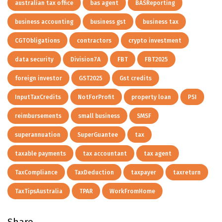
australian tax office
bas agent
BASReporting
business accounting
business gst
business tax
CGTObligations
contractors
crypto investment
data security
Division7A
FBT
FBT2025
foreign investor
GST2025
Gst credits
InputTaxCredits
NotForProfit
property loan
PSI
reimbursements
small business
SMSF
superannuation
SuperGuantee
tax
taxable payments
tax accountant
tax agent
TaxCompliance
TaxDeduction
taxpayer
taxreturn
TaxTipsAustralia
TPAR
WorkFromHome