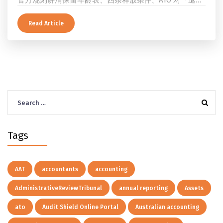
官方规则讲清保留年龄表、四条释放条件、ATO 对「退
休」的两档定义、一次性提取与养老金流的差别、60 岁
及以上的预扣税率，以及提前取钱在成员端与受托人端各
Read Article
自的后果。
Search
for:
Tags
AAT
accountants
accounting
AdministrativeReviewTribunal
annual reporting
Assets
ato
Audit Shield Online Portal
Australian accounting