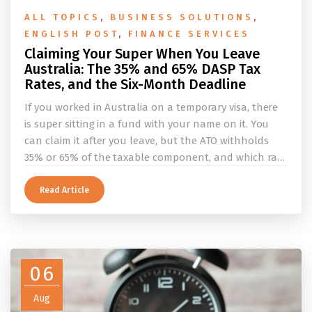
ALL TOPICS
,
BUSINESS SOLUTIONS
,
ENGLISH POST
,
FINANCE SERVICES
Claiming Your Super When You Leave
Australia: The 35% and 65% DASP Tax
Rates, and the Six-Month Deadline
If you worked in Australia on a temporary visa, there
is super sitting in a fund with your name on it. You
can claim it after you leave, but the ATO withholds
35% or 65% of the taxable component, and which rate
applies depends on whether you ever held a working
holiday maker visa. This guide covers the eligibility
Read Article
conditions, the DASP tax rate table, the six-month
rule that moves your money to the ATO, and what to
do before you fly.
06
Aug