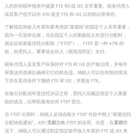
人的所得税申报表中披露 FTE 和/或 IEE 非常重要。税务代理人
或其客户也可以向 ATO 提交 FTE 和 IEE 以协助记录保存。
了解指定的收入年度和要考虑其“家庭组”的指定个人非常重要，
因为一旦选举生效，当在指定个人的家庭组之外进行分配时，
就会征收家庭信托分配税（“FTDT”）。 FTDT 是一种 47% 的
税，由受托人、董事或合伙人（视情况而定）支付。
税务代理人及其客户应保持对 FTE 和 IEE 的严格治理，并每年
审查这些选择以确保它们仍然合适。纳税人可以在有限的情况
下并在某些条件下撤销 FTE 和 IEE，并更改 FTE。
在做出分配或年度信托决议之前，受托人应确定指定个人家庭
组的成员，以帮助避免任何 FTDT 责任。
当 FTDT 出现时，纳税人必须在每次 FTDT 付款中附上“家庭信托
分配纳税通知”。ATO
无权
忽略 FTDT 的应用。但是，在
某些
情
况下，纳税人可以通过制定指定较早收入年度的 FTE 或 IEE 来