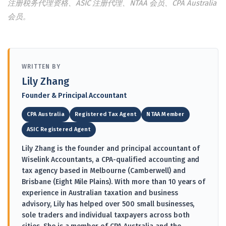
注册税务代理资格、ASIC 注册代理、NTAA 会员、CPA Australia
会员。
WRITTEN BY
Lily Zhang
Founder & Principal Accountant
CPA Australia
Registered Tax Agent
NTAA Member
ASIC Registered Agent
Lily Zhang is the founder and principal accountant of
Wiselink Accountants, a CPA-qualified accounting and
tax agency based in Melbourne (Camberwell) and
Brisbane (Eight Mile Plains). With more than 10 years of
experience in Australian taxation and business
advisory, Lily has helped over 500 small businesses,
sole traders and individual taxpayers across both