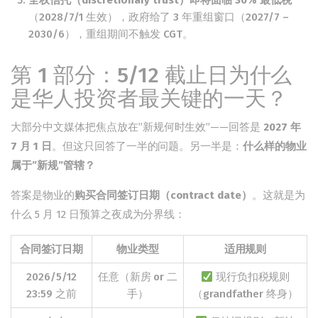
全权信托（discretionary trust）即将面临 30% 最低税
（2028/7/1 生效），政府给了 3 年重组窗口（2027/7 –
2030/6），重组期间不触发 CGT。
第 1 部分：5/12 截止日为什么
是华人投资者最关键的一天？
大部分中文媒体把焦点放在”新规何时生效”——回答是
2027 年
7 月 1 日
。但这只回答了一半的问题。另一半是：
什么样的物业
属于”新规”管辖？
答案是物业的
购买合同签订日期（contract date）
。这就是为
什么 5 月 12 日预算之夜成为分界线：
合同签订日期
物业类型
适用规则
2026/5/12
任意（新房 or 二
现行负扣税规则
23:59 之前
手）
（grandfather 终身）