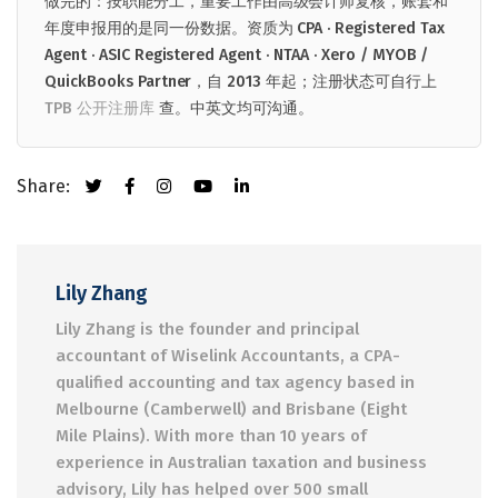
做完的：按职能分工，重要工作由高级会计师复核，账套和
年度申报用的是同一份数据。资质为 CPA · Registered Tax
Agent · ASIC Registered Agent · NTAA · Xero / MYOB /
QuickBooks Partner，自 2013 年起；注册状态可自行上
TPB 公开注册库
查。中英文均可沟通。
Share:
Lily Zhang
Lily Zhang is the founder and principal
accountant of Wiselink Accountants, a CPA-
qualified accounting and tax agency based in
Melbourne (Camberwell) and Brisbane (Eight
Mile Plains). With more than 10 years of
experience in Australian taxation and business
advisory, Lily has helped over 500 small