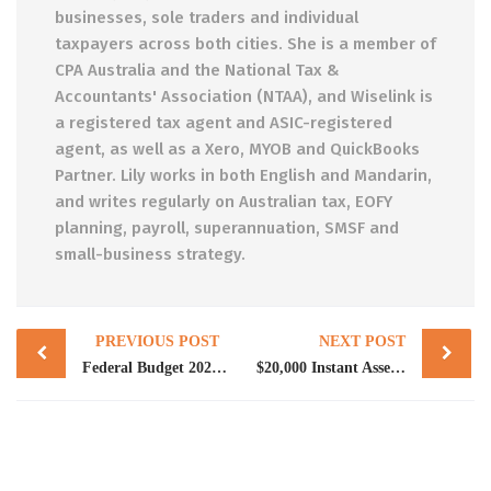
businesses, sole traders and individual
taxpayers across both cities. She is a member of
CPA Australia and the National Tax &
Accountants' Association (NTAA), and Wiselink is
a registered tax agent and ASIC-registered
agent, as well as a Xero, MYOB and QuickBooks
Partner. Lily works in both English and Mandarin,
and writes regularly on Australian tax, EOFY
planning, payroll, superannuation, SMSF and
small-business strategy.
Post
PREVIOUS POST
NEXT POST
navigation
Federal Budget 2026 Summary: Key Tax Changes for Australian SMEs, Investors & Pensioners
$20,000 Instant Asset Write-Off Before 30 June 2026: A Melbourne & Brisbane Small Business Guide