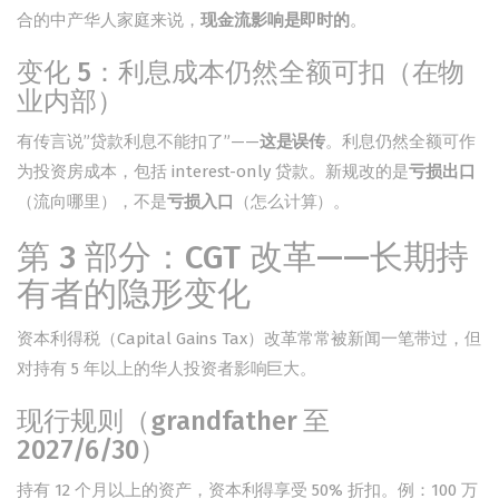
合的中产华人家庭来说，
现金流影响是即时的
。
变化 5：利息成本仍然全额可扣（在物
业内部）
有传言说”贷款利息不能扣了”——
这是误传
。利息仍然全额可作
为投资房成本，包括 interest-only 贷款。新规改的是
亏损出口
（流向哪里），不是
亏损入口
（怎么计算）。
第 3 部分：CGT 改革——长期持
有者的隐形变化
资本利得税（Capital Gains Tax）改革常常被新闻一笔带过，但
对持有 5 年以上的华人投资者影响巨大。
现行规则（grandfather 至
2027/6/30）
持有 12 个月以上的资产，资本利得享受 50% 折扣。例：100 万