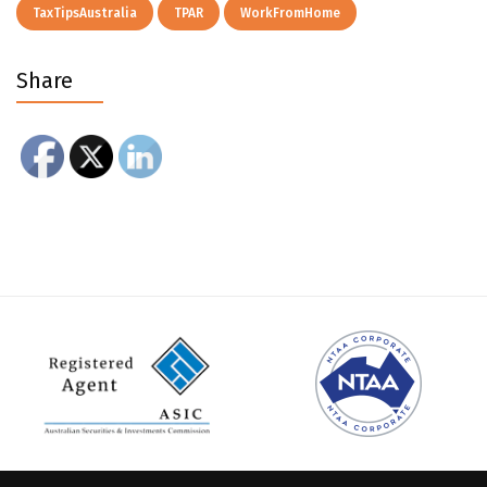
TaxTipsAustralia
TPAR
WorkFromHome
Share