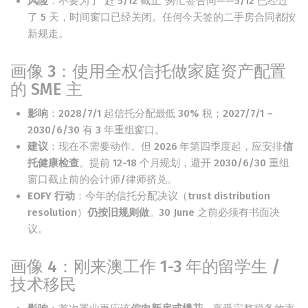
风险
：不要为了”赶 5/12 截止”匆忙签合同——5/12 已经过
了 5 天，时间窗口已经关闭。任何今天签的二手房合同都按
新规走。
画像 3：使用全权信托做家庭资产配置
的 SME 主
影响
：2028/7/1 起信托分配最低 30% 税；2027/7/1 –
2030/6/30 有 3 年重组窗口。
建议
：现在不需要动作。但 2026 年第四季度起，应安排
信
托健康检查
。提前 12-18 个月规划，避开 2030/6/30 重组
窗口截止前的会计师/律师挤兑。
EOFY 行动
：今年的信托分配决议（trust distribution
resolution）
仍按旧规则做
。30 June 之前必须有书面决
议。
画像 4：刚来澳工作 1-3 年的留学生 /
技术移民