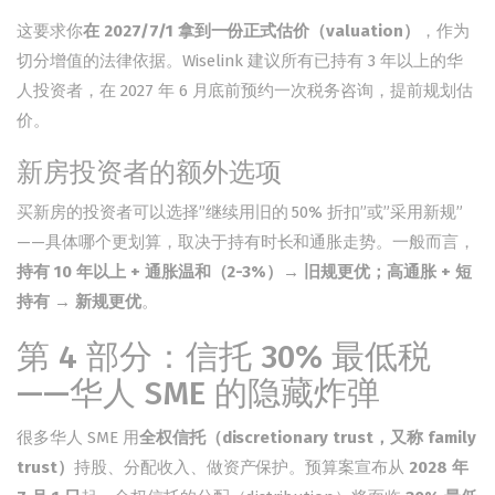
这要求你
在 2027/7/1 拿到一份正式估价（valuation）
，作为
切分增值的法律依据。Wiselink 建议所有已持有 3 年以上的华
人投资者，在 2027 年 6 月底前预约一次
税务咨询
，提前规划估
价。
新房投资者的额外选项
买新房的投资者可以选择”继续用旧的 50% 折扣”或”采用新规”
——具体哪个更划算，取决于持有时长和通胀走势。一般而言，
持有 10 年以上 + 通胀温和（2-3%）→ 旧规更优；高通胀 + 短
持有 → 新规更优
。
第 4 部分：信托 30% 最低税
——华人 SME 的隐藏炸弹
很多华人 SME 用
全权信托（discretionary trust，又称 family
trust）
持股、分配收入、做资产保护。预算案宣布从
2028 年