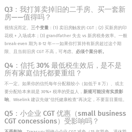
Q3：我打算卖掉旧的二手房、买一套新
房——值得吗？
视情况而定。
三个变量
：(1) 卖旧房触发的 CGT；(2) 买新房的印
花税 + 入场成本；(3) grandfather 失去 vs 新房税务效率。一般
break-even 期为 8-12 年——如果你打算持有新房超过这个期
限、且当前旧房 CGT 不高，可考虑。
必须个案分析。
Q4：信托 30% 最低税生效后，是不是
所有家庭信托都要重组？
不一定。如果你的信托每年分配额较小（如低于 8 万）、或主
要分配给本来就是 30%+ 税率的受益人，
新规可能没有实质影
响
。Wiselink 建议先做”信托健康检查”再决定，不要盲目重组。
Q5：小企业 CGT 优惠（small business
CGT concessions）受影响吗？
不受影响
。Treasury 明确小企业 CGT 减免（15 年豁免、退休豁