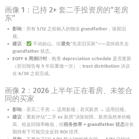
画像 1：已持 2+ 套二手投资房的”老房
东”
影响
：所有 5/12 之前购入的物业 grandfather，保留旧
规。
建议
：
不动如山。但
避免
“先卖旧买新”——卖掉就失去
grandfather 状态。
EOFY 6 周倒计时
：检查 depreciation schedule 是否更新
（折旧报告每 5 年应重做一次）；trust distribution 决议
在 6/30 之前完成。
画像 2：2026 上半年正在看房、未签合
同的买家
影响
：若买二手房 → 适用新规；若买新房 → 适用旧规。
建议
：重新评估”二手 vs 新房”决策矩阵。新房虽然单价略
高、租金回报率略低，但
税务效率 + grandfather 状态
在长
期持有下可能完全反转 ROI 排序。