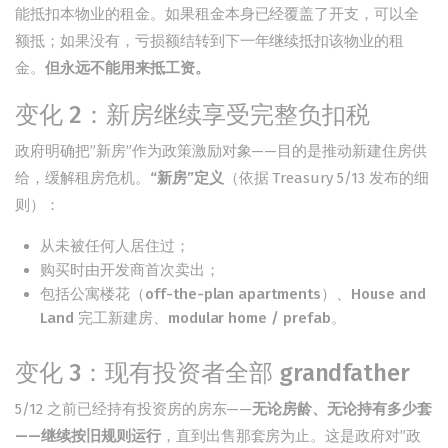
能抵扣本物业的租金。如果租金本身已经覆盖了开支，可以全
额抵；如果没有，亏损额结转到下一年继续抵扣该物业的租
金。
但永远不能用来抵工资。
变化 2：新房继续享受完整负扣税
政府明确把”新房”作为政策激励对象——目的是推动新建住房供
给，缓解租房危机。
“新房”定义
（依据 Treasury 5/13 发布的细
则）：
从未被任何人居住过；
购买时由开发商首次卖出；
包括公寓楼花（off-the-plan apartments）、House and
Land 完工新建房、modular home / prefab。
变化 3：现有投资者全部 grandfather
5/12 之前已经持有投资房的房东——
无论房龄、无论持有多少套
——继续按旧规则运行
，直到出售那套房为止。这是政府对”政