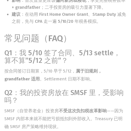
影响
：首次置业更应该
偏向新房或楼花
，享受完整税务效率
+ grandfather；二手投资房的吸引力显著下降。
建议
：在动用 First Home Owner Grant、Stamp Duty 减免
之前，先与 CPA 走一遍 5/10/20 年税务模拟。
常见问题（FAQ）
Q1：我 5/10 签了合同、5/13 settle，
算不算”5/12 之前”？
按合同签订日期算，5/10 早于 5/12，
属于旧规则，
grandfather 适用
。Settlement 日期不影响。
Q2：我的投资房放在 SMSF 里，受影响
吗？
SMSF（自管养老金）投资房
不受这次负扣税改革影响
——因为
SMSF 内部本来就不能把亏损抵扣到外部收入。Treasury 已明
确 SMSF 房产策略维持现状。