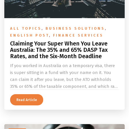
ALL TOPICS
,
BUSINESS SOLUTIONS
,
ENGLISH POST
,
FINANCE SERVICES
Claiming Your Super When You Leave
Australia: The 35% and 65% DASP Tax
Rates, and the Six-Month Deadline
If you worked in Australia on a temporary visa, there
is super sitting in a fund with your name on it. You
can claim it after you leave, but the ATO withholds
35% or 65% of the taxable component, and which rate
applies depends on whether you ever held a working
holiday maker visa. This guide covers the eligibility
Read Article
conditions, the DASP tax rate table, the six-month
rule that moves your money to the ATO, and what to
do before you fly.