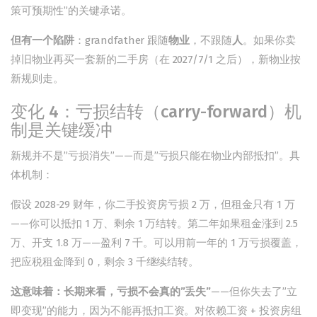
策可预期性”的关键承诺。
但有一个陷阱
：grandfather 跟随
物业
，不跟随
人
。如果你卖
掉旧物业再买一套新的二手房（在 2027/7/1 之后），新物业按
新规则走。
变化 4：亏损结转（carry-forward）机
制是关键缓冲
新规并不是”亏损消失”——而是”亏损只能在物业内部抵扣”。具
体机制：
假设 2028-29 财年，你二手投资房亏损 2 万，但租金只有 1 万
——你可以抵扣 1 万、剩余 1 万结转。第二年如果租金涨到 2.5
万、开支 1.8 万——盈利 7 千。可以用前一年的 1 万亏损覆盖，
把应税租金降到 0，剩余 3 千继续结转。
这意味着：长期来看，亏损不会真的”丢失”
——但你失去了”立
即变现”的能力，因为不能再抵扣工资。对依赖工资 + 投资房组