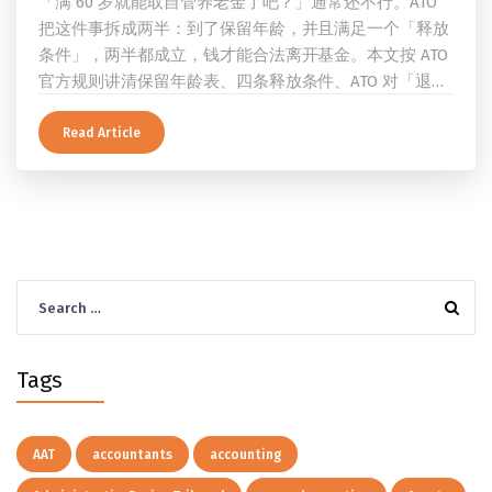
「满 60 岁就能取自管养老金了吧？」通常还不行。ATO
把这件事拆成两半：到了保留年龄，并且满足一个「释放
条件」，两半都成立，钱才能合法离开基金。本文按 ATO
官方规则讲清保留年龄表、四条释放条件、ATO 对「退
休」的两档定义、一次性提取与养老金流的差别、60 岁
及以上的预扣税率，以及提前取钱在成员端与受托人端各
Read Article
自的后果。
Search
for:
Tags
AAT
accountants
accounting