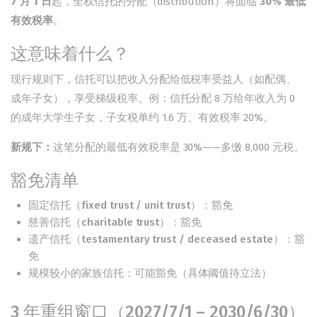
7 月 1 日
起，全权信托的分配（distribution）将面临
30% 最低
有效税率
。
这意味着什么？
现行规则下，信托可以把收入分配给低税率受益人（如配偶、
成年子女），享受梯级税率。例：信托分配 8 万给年收入为 0
的成年大学生子女，子女税单约 1.6 万、有效税率 20%。
新规下：
这笔分配的最低有效税率是 30%——多缴 8,000 元税。
豁免清单
固定信托（fixed trust / unit trust）：豁免
慈善信托（charitable trust）：豁免
遗产信托（testamentary trust / deceased estate）：豁
免
规模较小的家族信托：可能豁免（具体阈值待立法）
3 年重组窗口（2027/7/1 – 2030/6/30）