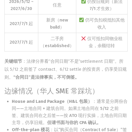
2026/5/12 ~
仍按旧规则（新法
任意
2027/6/30
7/1 才生效）
新房（new
仍可负扣税抵扣其他
2027/7/1 起
build）
收入
二手房
仅可抵扣同物业租
2027/7/1 起
（established）
金，余额结转
关键细节
：法律分界看”合同日期”不是”settlement 日期”。所
以 5/12 之前签了 contract、6/12 settle 的投资房，仍享受旧规
则。
“合同日”是法律事实，不可倒签。
边缘情况（华人 SME 常踩坑）
House and Land Package（H&L 包装）
：通常是分两份合
同——土地合同 + 建筑合同。如果土地合同在 5/12 之前
签、建筑合同在之后签——按 ATO 现行实操，土地合同日期
主导，仍享旧规。
但请书面与你的 CPA 确认。
Off-the-plan 楼花
：以”购买合同（Contract of Sale）”签