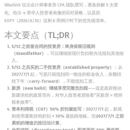
Wiselink 信元会计师事务所 CPA 团队撰写，逐条拆解 5 大变
化、给出 4 类华人投资者画像的应对策略，以及距
EOFY（2026/6/30）仅剩 6 周倒计时下的优先级清单。
本文要点（TL;DR）
5/12 之前签合同的投资房：终身保留旧规则
（Grandfather）
，可以继续按现行负扣税办法抵扣其他收
入。
5/12 之后买的二手投资房（established property）
：从
2027/7/1 起，亏损只能抵扣同一物业的租金收入，余额结
转下年（carry-forward），不能抵扣工资。
新房（new build）继续享受完整负扣税
——这是政府推动
新建供给的政策导向，对华人投资者意味着”买新房 = 维持
税务效率”。
资本利得税（CGT）50% 折扣被改写
：2027/7/1 起，新规
则使用通胀挂钩折扣 + 30% 最低税地板。但
2027/7/1 之前
累积的增值仍按旧法计算
。