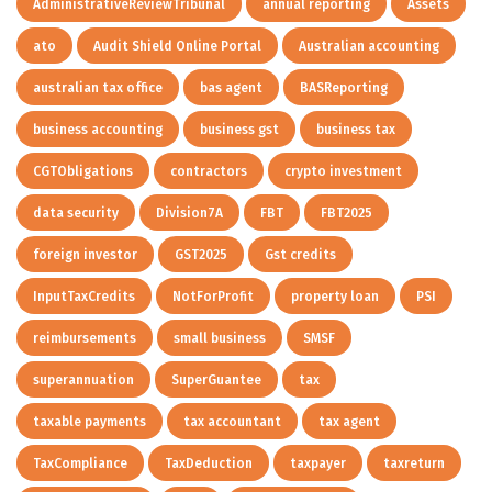
AdministrativeReviewTribunal
annual reporting
Assets
ato
Audit Shield Online Portal
Australian accounting
australian tax office
bas agent
BASReporting
business accounting
business gst
business tax
CGTObligations
contractors
crypto investment
data security
Division7A
FBT
FBT2025
foreign investor
GST2025
Gst credits
InputTaxCredits
NotForProfit
property loan
PSI
reimbursements
small business
SMSF
superannuation
SuperGuantee
tax
taxable payments
tax accountant
tax agent
TaxCompliance
TaxDeduction
taxpayer
taxreturn